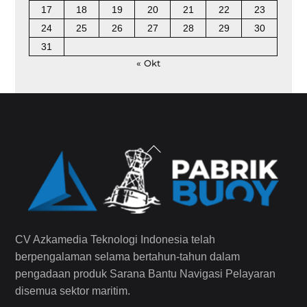
17
18
19
20
21
22
23
24
25
26
27
28
29
30
31
« Okt
Back
To
Top
CV Azkamedia Teknologi Indonesia telah
berpengalaman selama bertahun-tahun dalam
pengadaan produk Sarana Bantu Navigasi Pelayaran
disemua sektor maritim.